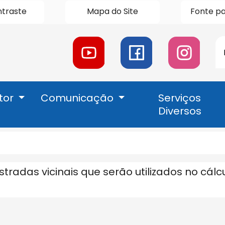
ntraste
Mapa do Site
Fonte pa
P
Acessar
Acessar
Acessar
a
a
a
Rede
Rede
Rede
Social
Social
Social
tor
Comunicação
Serviços
Youtube
Facebook
Instagran
Diversos
radas vicinais que serão utilizados no cálc
de
S