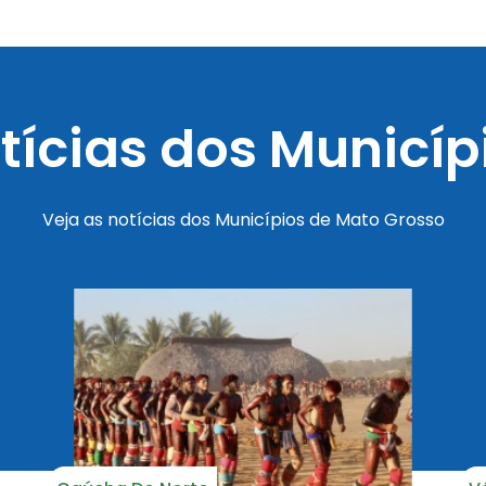
s
tícias dos Municíp
eção de Notícias dos Municípios
Veja as notícias dos Municípios de Mato Grosso