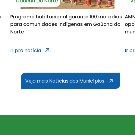
Gaúcha Do Norte
V
notícia
o
Programa habitacional garante 100 moradias
AMM
para comunidades indígenas em Gaúcha do
opo
Norte
mun
municípios
notícias dos muni
Ir pra notícia
Ir p
Veja mais Notícias dos Municípios