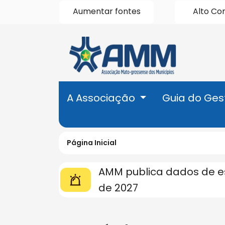
Seção
Ir
Aumentar fontes
Alto Co
para
de
o
Seção
conteúdo
do
atalhos
[alt+1]
menu
Ir
principal
e
para
A Associação
Guia do Ges
o
links
menu
[alt+2]
Página Inicial
de
Ir
Seção de Ultimas Notícias
AMM publica dados de est
para
acessibilida
a
de 2027
busca
[alt+3]
Seção de Notícias