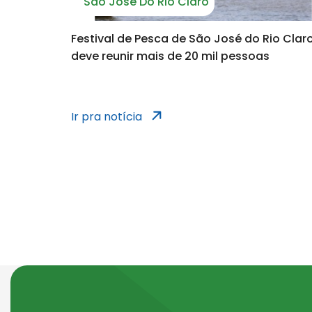
São José Do Rio Claro
Festival de Pesca de São José do Rio Clar
deve reunir mais de 20 mil pessoas
notícias dos 
Ir pra notícia