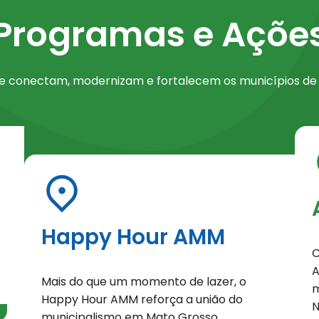
Programas e Açõe
eção de Programas e Ações
que conectam, modernizam e fortalecem os municípios d
Happy Hour AMM
C
A
Mais do que um momento de lazer, o
m
Happy Hour AMM reforça a união do
N
municipalismo em Mato Grosso,