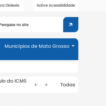
ra Dislexia
Sobre Acessibilidade
Pesquisar
esquisar
Municípios de Mato Grosso
ulo do ICMS
Anterior
Próxima
Anterior
Próxima
Todas
eção de Serviços