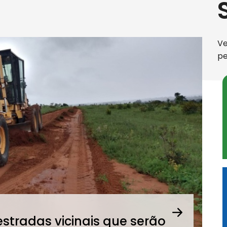
Ve
p
Pró
Próxima
stradas vicinais que serão