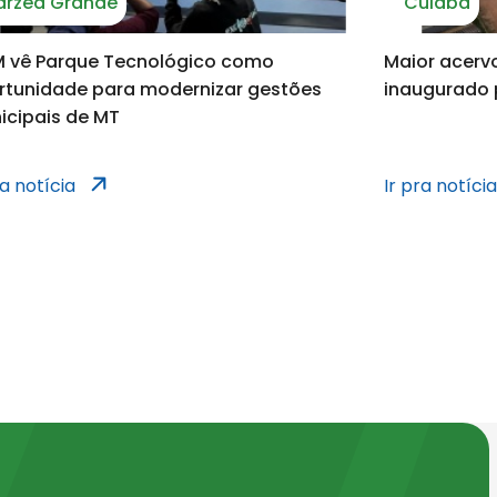
árzea Grande
Cuiabá
s dos municípios
 vê Parque Tecnológico como
Maior acerv
rtunidade para modernizar gestões
inaugurado 
icipais de MT
cípios
notícias dos municípi
ra notícia
Ir pra notíci