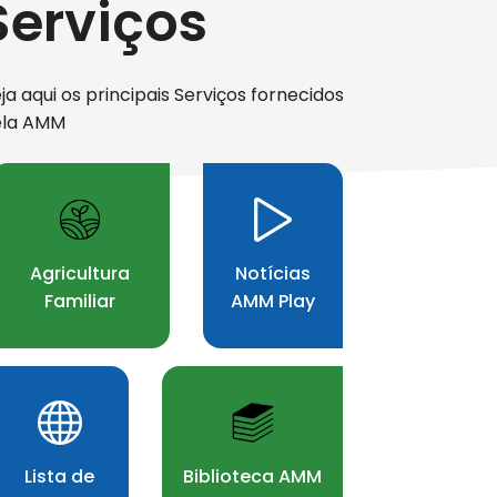
Serviços
ja aqui os principais Serviços fornecidos
ela AMM
Agricultura
Notícias
Familiar
AMM Play
xima
Lista de
Biblioteca AMM