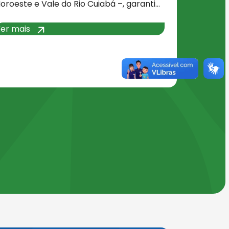
oroeste e Vale do Rio Cuiabá –, garanti…
Ver mais
er mais
ções