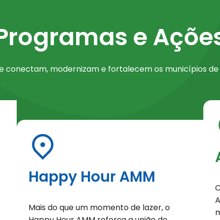
Programas e Açõe
eção de Programas e Ações
que conectam, modernizam e fortalecem os municípios d
Happy Hour AMM
C
A
Mais do que um momento de lazer, o
m
Happy Hour AMM reforça a união do