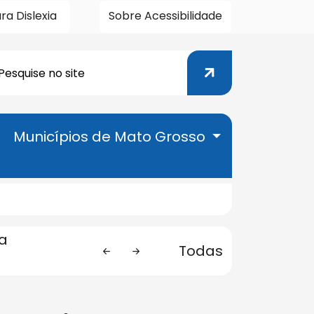
ra Dislexia
Sobre Acessibilidade
Pesquisar
esquisar
Municípios de Mato Grosso
a
Anterior
Próxima
Anterior
Próxima
Todas
eção de Serviços