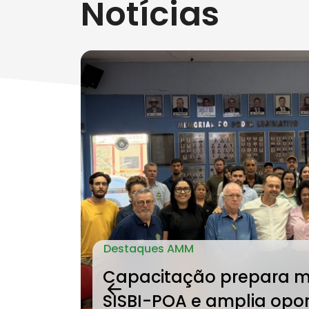
Notícias
Ir
para
o
rodapé
[alt+4]
Destaques AMM
Capacitação prepara m
Anterior
Anterior
SISBI-POA e amplia opo