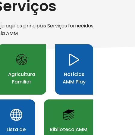
Serviços
ja aqui os principais Serviços fornecidos
ela AMM
Agricultura
Notícias
Familiar
AMM Play
xima
Lista de
Biblioteca AMM