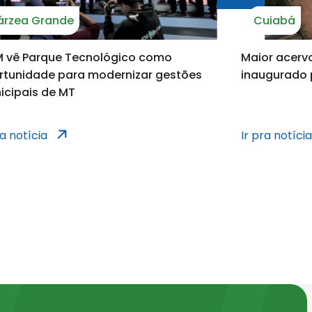
árzea Grande
Cuiabá
s dos municípios
 vê Parque Tecnológico como
Maior acerv
rtunidade para modernizar gestões
inaugurado 
icipais de MT
cípios
notícias dos municípi
ra notícia
Ir pra notíci