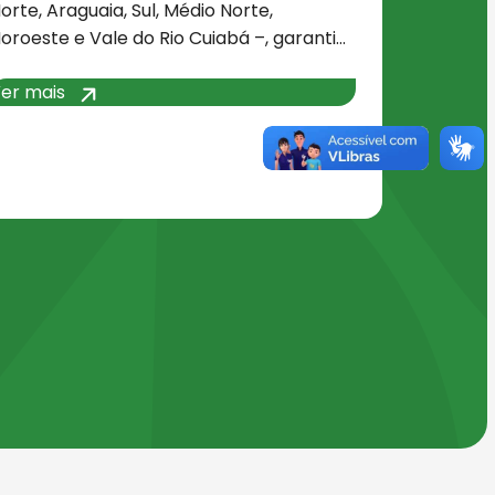
orte, Araguaia, Sul, Médio Norte,
oroeste e Vale do Rio Cuiabá –, garanti…
Ver mais
er mais
ções