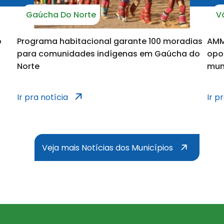
Gaúcha Do Norte
V
notícia
o
Programa habitacional garante 100 moradias
AMM
para comunidades indígenas em Gaúcha do
opo
Norte
mun
municípios
notícias dos muni
Ir pra notícia
Ir p
Veja mais Notícias dos Municípios