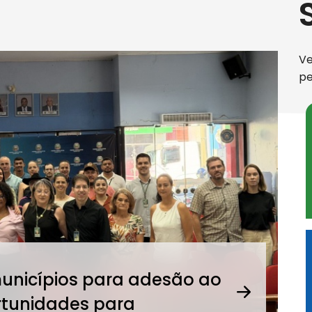
Ve
p
unicípios para adesão ao
Pró
Próxima
rtunidades para