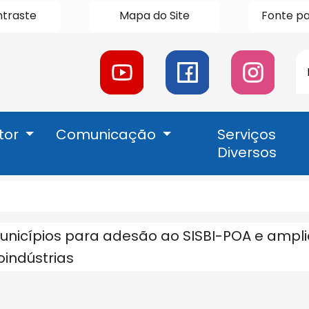
ntraste
Mapa do Site
Fonte pa
P
Acessar
Acessar
Acessar
a
a
a
Rede
Rede
Rede
Social
Social
Social
tor
Comunicação
Serviços
Youtube
Facebook
Instagran
Diversos
nicípios para adesão ao SISBI-POA e ampli
de
indústrias
S