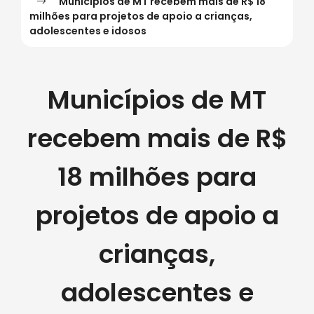
Municípios de MT recebem mais de R$ 18
Ir
milhões para projetos de apoio a crianças,
para
adolescentes e idosos
o
Página - Municípios de MT recebem mais 
rodapé
Municípios de MT
[alt+4]
recebem mais de R$
18 milhões para
projetos de apoio a
crianças,
adolescentes e