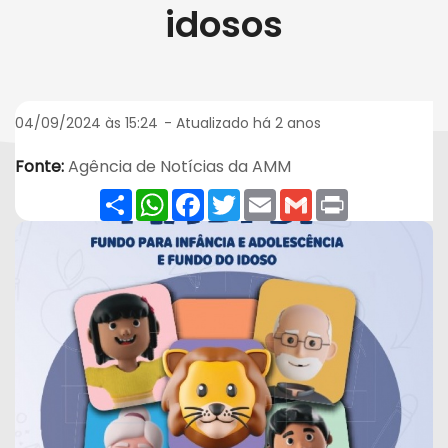
idosos
Efeito de Onda
Página Municípios de MT recebem mais de R
04/09/2024 às 15:24
- Atualizado há 2 anos
Fonte:
Agência de Notícias da AMM
Share
WhatsApp
Facebook
Twitter
Email
Gmail
Print