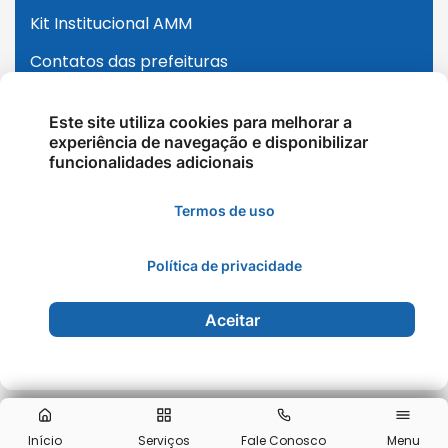
Kit Institucional AMM
Contatos das prefeituras
Ouvidoria
Este site utiliza cookies para melhorar a
Expediente
experiência de navegação e disponibilizar
funcionalidades adicionais
Opiniões
Termos de uso
Fale Conosco
Todos os Direitos Reservados - Associação
Política de privacidade
Mato-grossense dos Municípios - 2026
Aceitar
Início
Serviços
Fale Conosco
Menu